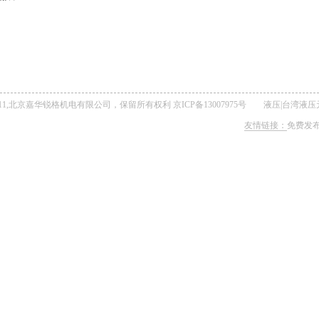
t © 2011,北京嘉华锐格机电有限公司，保留所有权利
京ICP备13007975号
液压
|
台湾液压
友情链接：
免费发