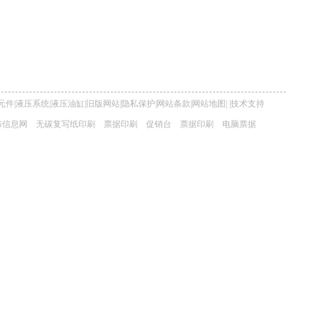
元件
|
液压系统
|
液压油缸
|
旧版网站
|
隐私保护
|
网站条款
|
网站地图
|
|
技术支持
布信息网
无碳复写纸印刷
票据印刷
促销台
票据印刷
电脑票据