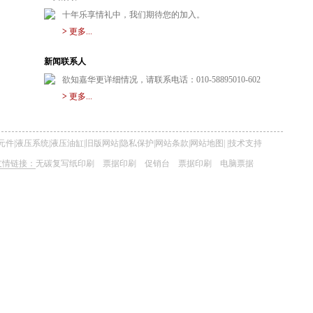
十年乐享情礼中，我们期待您的加入。
>
更多...
新闻联系人
欲知嘉华更详细情况，请联系电话：010-58895010-602
>
更多...
元件
|
液压系统
|
液压油缸
|
旧版网站
|
隐私保护
|
网站条款
|
网站地图
|
|
技术支持
友情链接：
无碳复写纸印刷
票据印刷
促销台
票据印刷
电脑票据