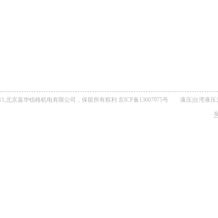
t © 2011,北京嘉华锐格机电有限公司，保留所有权利
京ICP备13007975号
液压
|
台湾液压