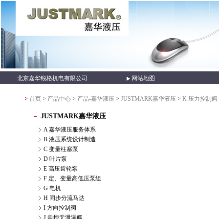
北京嘉华锐格机电有限公司
网站地图
>
首页
>
产品中心
>
产品-嘉华液压
>
JUSTMARK嘉华液压
>
K 压力控制阀
JUSTMARK嘉华液压
A 嘉华液压服务体系
B 液压系统设计制造
C 变量柱塞泵
D 叶片泵
E 高压齿轮泵
F 定、变量高低压泵组
G 电机
H 同步分流马达
I 方向控制阀
J 电控无泄漏阀